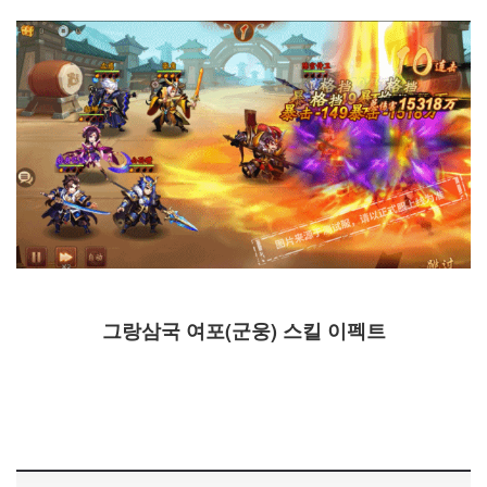
그랑삼국 여포(군웅) 스킬 이펙트