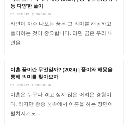
등 다양한 풀이
BY
TIPRELAY
2023-08-16
라면이 자주 나오는 꿈은 그 의미를 해몽하고
풀이하는 것이 중요합니다. 라면 꿈은 우리 내
면을...
이혼 꿈이란 무엇일까? (2024) | 풀이와 해몽을
무료꿈해몽
통해 의미를 찾아보자
BY
TIPRELAY
2023-08-16
이혼은 누구나 겪고 싶지 않은 어려운 경험이
다. 하지만 종종 꿈속에서 이혼을 하는 장면이
펼쳐지기도...