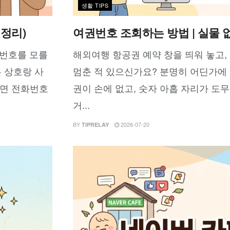
생활 TIPS
정리)
여권번호 조회하는 방법 | 실물
화번호를 모를
해외여행 항공권 예약 창을 띄워 놓고,
는 상호랑 사
멈춘 적 있으신가요? 분명히 어딘가에 
으면 전화번호
권이 손에 없고, 숫자 아홉 자리가 도무
거...
BY
2026-07-20
TIPRELAY