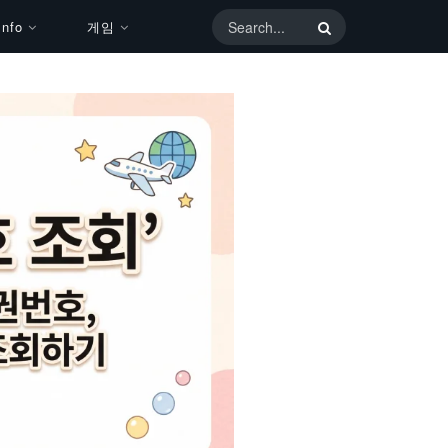
nfo
게임