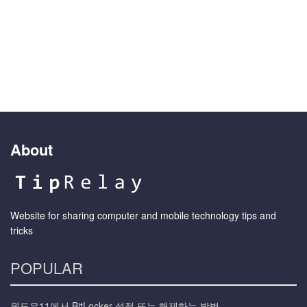
About
Website for sharing computer and mobile technology tips and
tricks
POPULAR
윈도우11에서 BitLocker 설정 또는 해제하는 방법