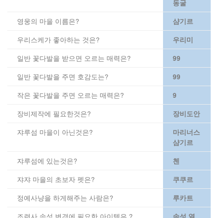
동굴
영웅의 마을 이름은?
샴기르
우리스케가 좋아하는 것은?
우리미
일반 꽃다발을 받으면 오르는 매력은?
99
일반 꽃다발을 주면 호감도는?
99
작은 꽃다발을 주면 오르는 매력은?
9
장비제작에 필요한것은?
장비도안
쟈루섬 마을이 아닌것은?
마리너스
샴기르
쟈루섬에 있는것은?
첸
쟈쟈 마을의 초보자 펫은?
쿠쿠르
정예사냥을 하게해주는 사람은?
루카트
조련사 속성 변경에 필요한 아이템은 ?
속성 열