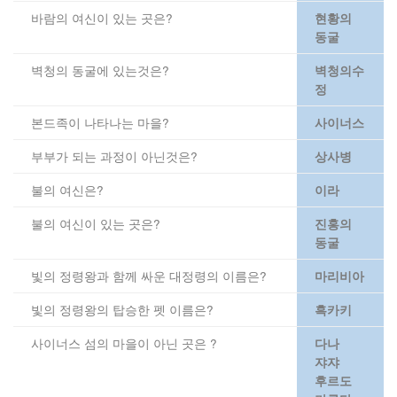
바람의 여신이 있는 곳은?
현황의
동굴
벽청의 동굴에 있는것은?
벽청의수
정
본드족이 나타나는 마을?
사이너스
부부가 되는 과정이 아닌것은?
상사병
불의 여신은?
이라
불의 여신이 있는 곳은?
진홍의
동굴
빛의 정령왕과 함께 싸운 대정령의 이름은?
마리비아
빛의 정령왕의 탑승한 펫 이름은?
흑카키
사이너스 섬의 마을이 아닌 곳은 ?
다나
쟈쟈
후르도