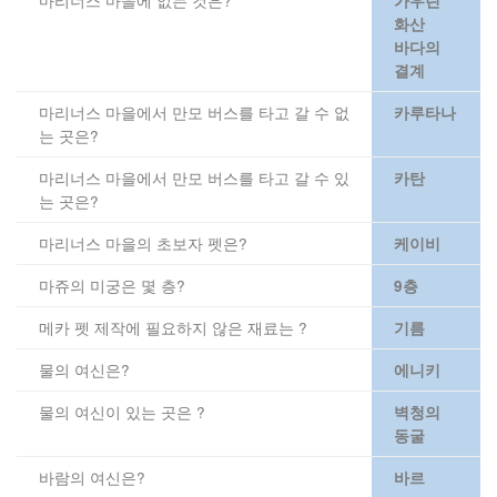
가우린
화산
바다의
결계
마리너스 마을에서 만모 버스를 타고 갈 수 없
카루타나
는 곳은?
마리너스 마을에서 만모 버스를 타고 갈 수 있
카탄
는 곳은?
마리너스 마을의 초보자 펫은?
케이비
마쥬의 미궁은 몇 층?
9층
메카 펫 제작에 필요하지 않은 재료는 ?
기름
물의 여신은?
에니키
물의 여신이 있는 곳은 ?
벽청의
동굴
바람의 여신은?
바르