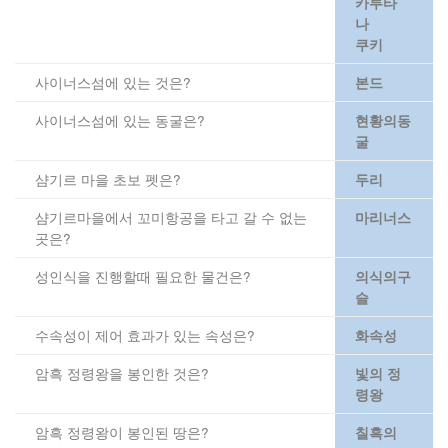
카루타
나
쿠키
사이너스섬에 있는 것은?
본드
사이너스섬에 있는 동굴은?
현황의동
굴
샴기르 마을 초보 펫은?
두리
샴기르마을에서 꼬미항공을 타고 갈 수 없는
마리너스
곳은?
성인식을 진행할때 필요한 물건은?
의식의구
슬
수속성이 제어 효과가 있는 속성은?
화속성
암흑 정령왕을 봉인한 것은?
빛의 정
령왕
암흑 정령왕이 봉인된 땅은?
칠흑의