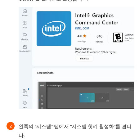
왼쪽의 “시스템” 탭에서 “시스템 핫키 활성화”를 켭니
다.