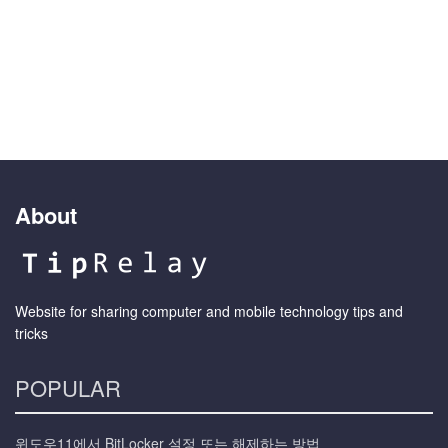
About
Website for sharing computer and mobile technology tips and
tricks
POPULAR
윈도우11에서 BitLocker 설정 또는 해제하는 방법