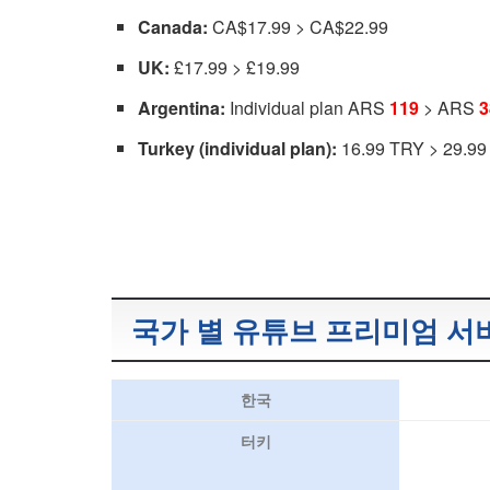
Canada:
CA$17.99 > CA$22.99
UK:
£17.99 > £19.99
Argentina:
Individual plan ARS
119
> ARS
3
Turkey (individual plan):
16.99 TRY > 29.9
국가 별 유튜브 프리미엄 서
한국
터키