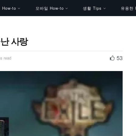
How-to
모바일 How-to
생활 Tips
유용한 I
끝난 사랑
53
s read