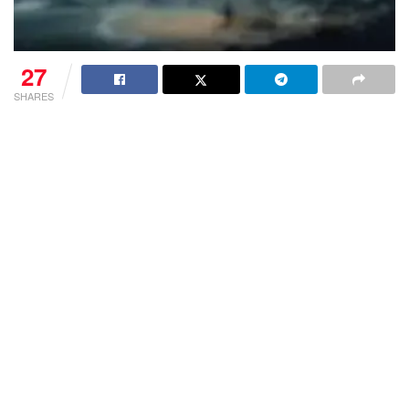
27
SHARES