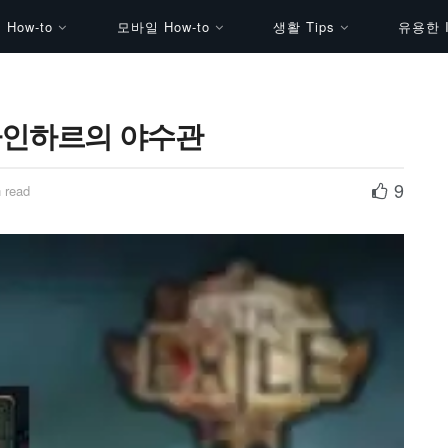
How-to
모바일 How-to
생활 Tips
유용한 I
 아인하르의 야수관
9
 read