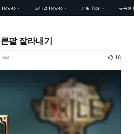
How-to
모바일 How-to
생활 Tips
유용한 I
 오른팔 잘라내기
18
 read