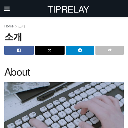
TIPRELAY
Home
소개
소개
About